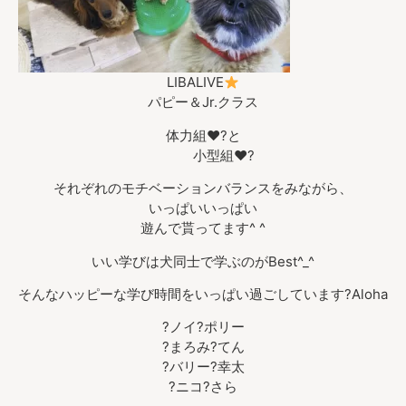
LIBALIVE
パピー＆Jr.クラス
体力組❤︎?と
小型組❤︎?
それぞれのモチベーションバランスをみながら、
いっぱいいっぱい
遊んで貰ってます^ ^
いい学びは犬同士で学ぶのがBest^_^
そんなハッピーな学び時間をいっぱい過ごしています?Aloha
?ノイ?ポリー
?まろみ?てん
?バリー?幸太
?ニコ?さら