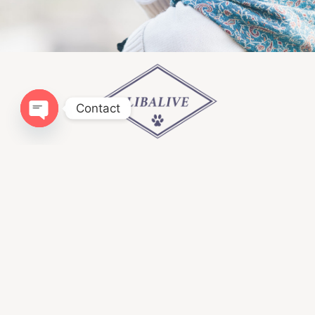
Contact
Open chaty
Infomation
ドッグトレーニングLIBALIVE
神奈川県鎌倉市寺分４１８−１
080ｰ4384−0051