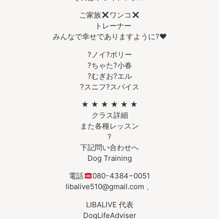
ご家族
ワンコ
トレーナー
みんなで幸せでありますように?❤︎
?ノイ?ポリー
?ちゃた?小春
?むぎお?エル
?スニフ?スパイス
★ ★ ★ ★ ★ ★
クラス詳細
また各種レッスン
?
下記問い合わせへ
Dog Training
電話
080ｰ4384−0051
libalive510@gmail.com 、
LIBALIVE 代表
DogLifeAdviser