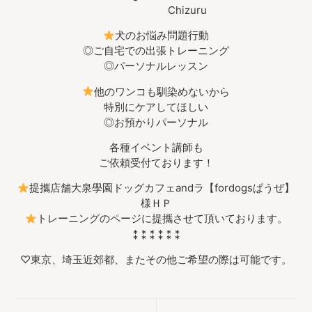
Chizuru
犬のお悩み問題行動
◎ご自宅での出張トレーニング
◎パーソナルレッスン
他のワンコも馴染めないから
特別にケアしてほしい
◎お預かりパーソナル
各種イベント講師も
ご依頼受付ております！
提攜店舗大泉學園ドッグカフェandラ【fordogsぱうぜ】
様ＨＰ
トレーニングのページに提攜させて頂いております。
⁑ ⁑ ⁑ ⁑ ⁑ ⁑
♡東京、埼玉近郊都、またその他ご希望の際は可能です。