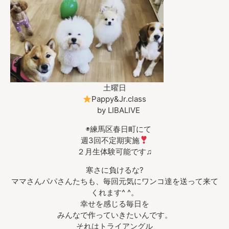
土曜日
Pappy&Jr.class
by LIBALIVE
◉練馬区春日町にて
週3回不定期実施
２月生体験可能です♫
寒さに負けるな?
ママさんパパさんたちも、毎回元気にワンコ達を送って来て
くれます^ ^。
幸せを感じる毎日を
みんなで作っていきたいんです。
それはトライアングル