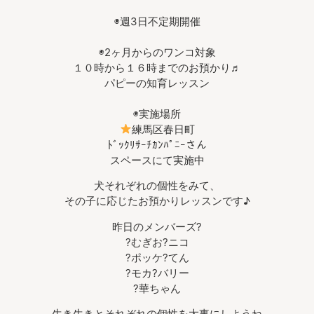
◉週3日不定期開催
◉2ヶ月からのワンコ対象
１０時から１６時までのお預かり♬
パピーの知育レッスン
◉実施場所
練馬区春日町
ﾄﾞｯｸﾘｻｰﾁｶﾝﾊﾟﾆｰさん
スペースにて実施中
犬それぞれの個性をみて、
その子に応じたお預かりレッスンです♪
昨日のメンバーズ?
?むぎお?ニコ
?ポッケ?てん
?モカ?バリー
?華ちゃん
生き生きとそれぞれの個性を大事にしようね