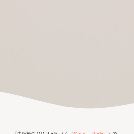
「中板橋の MM studio さん（
@mm___studio._
）で、