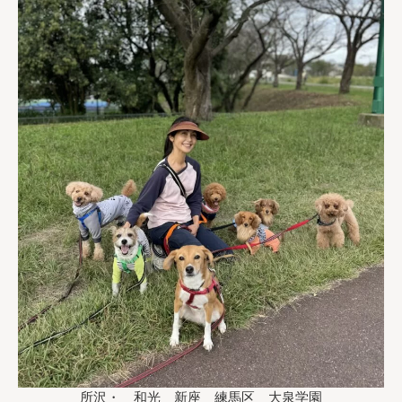
所沢・ 和光 新座 練馬区 大泉学園