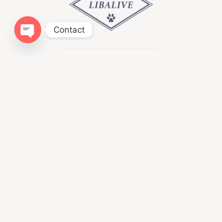
Contact
Open chaty
Infomation
ドッグトレーニングLIBALIVE
神奈川県鎌倉市寺分４１８−１
080ｰ4384−0051
libalive510@gmail.com
神奈川県・第一種動物取扱業
訓練 第２５０１２４
Menu