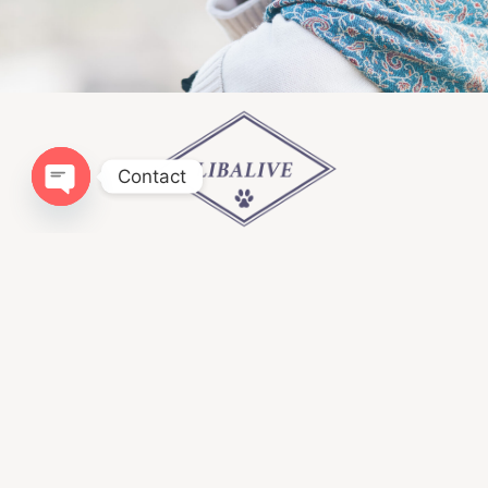
Contact
Open chaty
Infomation
ドッグトレーニングLIBALIVE
神奈川県鎌倉市寺分４１８−１
080ｰ4384−0051