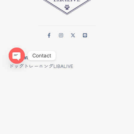
Contact
Infomation
ドッグトレーニングLIBALIVE
Open chaty
神奈川県鎌倉市寺分４１８−１
080ｰ4384−0051
libalive510@gmail.com
神奈川県・第一種動物取扱業
訓練 第２５０１２４
Menu