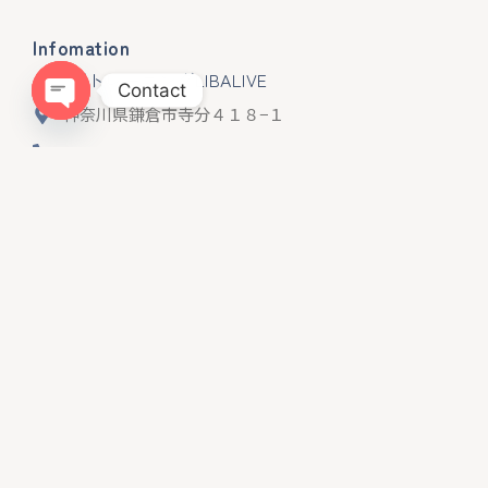
Infomation
ドッグトレーニングLIBALIVE
Contact
神奈川県鎌倉市寺分４１８−１
Open chaty
080ｰ4384−0051
libalive510@gmail.com
神奈川県・第一種動物取扱業
訓練 第２５０１２４
Menu
ホーム
LIBALIVEとは？
料金・コース
整体について
お客様の声