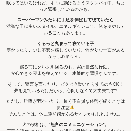
眠ってはいるけれど、すぐに動けるようスタンバイ中。ちょ
っと緊張しているのかも。
スーパーマンみたいに手足を伸ばして寝ていたら
活発な子に多いスタイル。エネルギッシュで、体を冷やして
いることもあります。
くるっと丸まって寝ている子
寒かったり、少し不安を感じていたり。怖がりな一面がある
かもしれません。
寝る前にクルクル回るのも、実は自然な行動。
安心できる寝床を整えている、本能的な習慣なんです。
そして、寝言を言ったり、ピクピク動いたりするのもOK！
夢を見ているだけだから、心配しなくて大丈夫です?
ただし、呼吸が荒かったり、長く不自然な体勢が続くときは
要注意
そんなときは、体に違和感があるサインかもしれません。
犬の寝相は、
“無言のコミュニケーション”
。
言葉を話せない分、こうした“形”で気持ちを伝えてくれてい