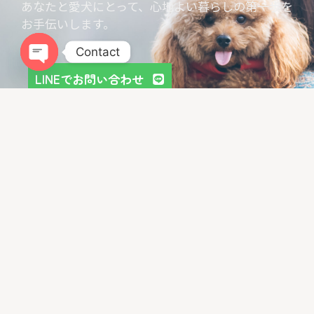
あなたと愛犬にとって、心地よい暮らしの第一歩を
お手伝いします。
Contact
LINEでお問い合わせ
Open chaty
お問い合わせフォーム
LIBALIVEをGoogleでチェック