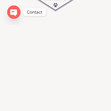
Contact
Open chaty
Infomation
ドッグトレーニングLIBALIVE
神奈川県鎌倉市寺分４１８−１
080ｰ4384−0051
libalive510@gmail.com
神奈川県・第一種動物取扱業
訓練 第２５０１２４
Menu