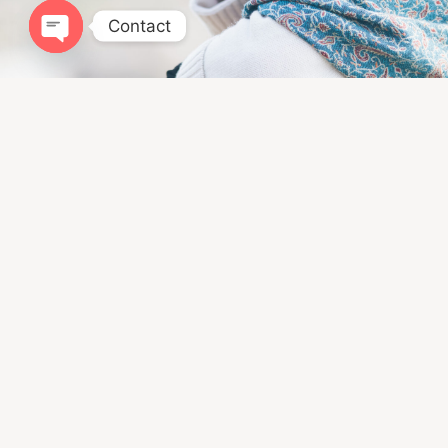
Contact
Open chaty
Infomation
ドッグトレーニングLIBALIVE
神奈川県鎌倉市寺分４１８−１
080ｰ4384−0051