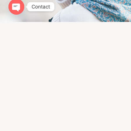
Contact
Open chaty
Infomation
ドッグトレーニングLIBALIVE
神奈川県鎌倉市寺分４１８−１
080ｰ4384−0051