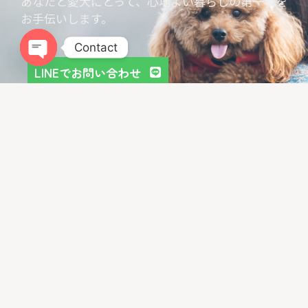
あなたと愛犬にとって、心地よい暮らしの第一歩を
お手伝いします。
Contact
LINEでお問い合わせ
Open chaty
お問い合わせフォーム
LIBALIVEをGoogleでチェック