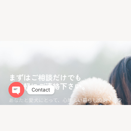
まずはご相談だけでも
お気軽にご連絡下さい。
Contact
あなたと愛犬にとって、心地よい暮らしの第一歩を
Open chaty
お手伝いします。
LINEでお問い合わせ