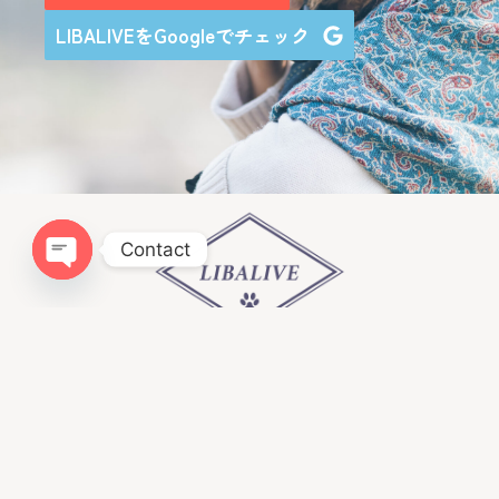
LIBALIVEをGoogleでチェック
Contact
Open chaty
Infomation