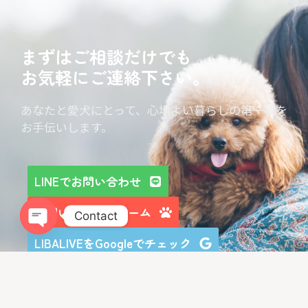
まずはご相談だけでも
お気軽にご連絡下さい。
あなたと愛犬にとって、心地よい暮らしの第一歩を
お手伝いします。
LINEでお問い合わせ
お問い合わせフォーム
Contact
LIBALIVEをGoogleでチェック
Open chaty