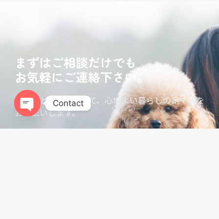
まずはご相談だけでも
お気軽にご連絡下さい。
あなたと愛犬にとって、心地よい暮らしの第一歩を
Contact
お手伝いします。
Open chaty
LINEでお問い合わせ
お問い合わせフォーム
LIBALIVEをGoogleでチェック