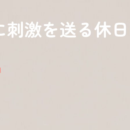
に刺激を送る休
日