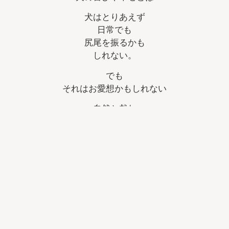
犬はとりあえず
日常でも
尻尾を振るかも
しれない。
でも
それはお愛想かもしれない
自然と戯れ
感覚で体現させる
そのドキドキもどんどん
ココロが満たされていくのが
伝わってくる
さぁ
犬寄りの休日を過ごしてみて。