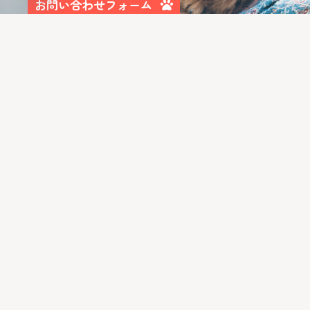
お問い合わせフォーム
Open chaty
LIBALIVEをGoogleでチェック