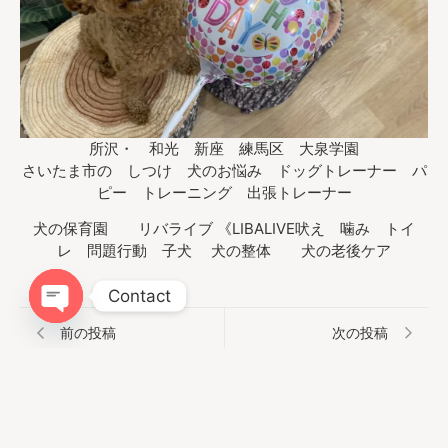
所沢・ 和光 新座 練馬区 大泉学園
さいたま市の しつけ 犬のお悩み ドッグトレーナー パ
ピー トレーニング 出張トレーナー
犬の保育園 リバライブ 《LIBALIVE吠え 噛み トイ
レ 問題行動 子犬 犬の整体 犬の老後ケア
Contact
Open chaty
前の投稿
次の投稿