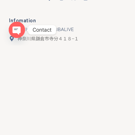
Infomation
ドッグトレーニングLIBALIVE
Contact
神奈川県鎌倉市寺分４１８−１
Open chaty
080ｰ4384−0051
libalive510@gmail.com
神奈川県・第一種動物取扱業
訓練 第２５０１２４
Menu
ホーム
LIBALIVEとは？
料金・コース
整体について