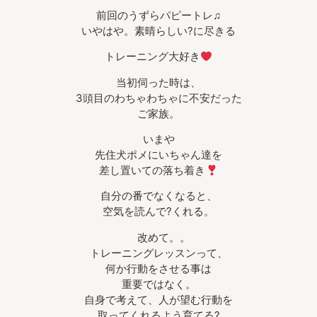
前回のうずらパピートレ♫
いやはや。素晴らしい?に尽きる
トレーニング大好き
当初伺った時は、
3頭目のわちゃわちゃに不安だった
ご家族。
いまや
先住犬ポメにいちゃん達を
差し置いての落ち着き
自分の番でなくなると、
空気を読んで?くれる。
改めて。。
トレーニングレッスンって、
何か行動をさせる事は
重要ではなく。
自身で考えて、人が望む行動を
取ってくれるよう育てる?