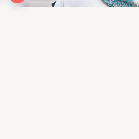
Open chaty
Infomation
ドッグトレーニングLIBALIVE
神奈川県鎌倉市寺分４１８−１
080ｰ4384−0051
libalive510@gmail.com