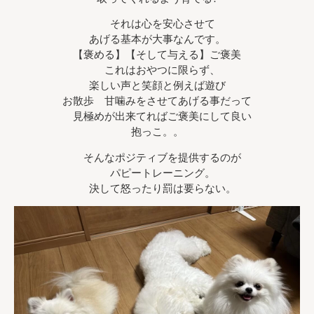
それは心を安心させて
あげる基本が大事なんです。
【褒める】【そして与える】ご褒美
これはおやつに限らず、
楽しい声と笑顔と例えば遊び
お散歩 甘噛みをさせてあげる事だって
見極めが出来てればご褒美にして良い
抱っこ。。
そんなポジティブを提供するのが
パピートレーニング。
決して怒ったり罰は要らない。