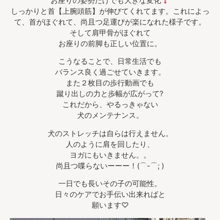
お座りの姿勢だけでも大きな変化
しっかりと首【上腕頭筋】が伸びてくれてます。これによっ
て、首がほぐれて、尚且つ足運びが楽になれた様子です。
そして肩甲骨がほぐれて
お座りの前脚も正しい位置に。
こうなることで、日常生活でも
バランス良く過ごせていきます。
また２枚目の歩行動画でも
蹴り出しの力と歩幅が広がって?
これだから、やるっきゃない
犬のメンテナンス。
犬のストレッチは自らは行えません。
人のように肩を回したり、
ヨガにもいきません。。
尚且つ喋らないーーー！(⌒-⌒; )
一日でも長いその子の可能性。
日々のケアでお手伝い出来ればと
願います♡