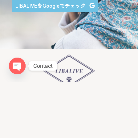
LIBALIVEをGoogleでチェック
Contact
Open chaty
Infomation