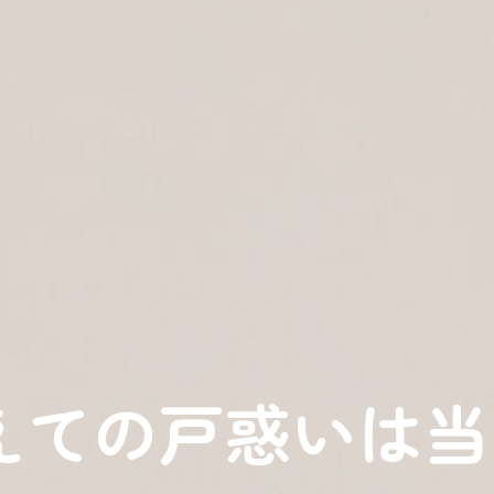
えての戸惑いは当