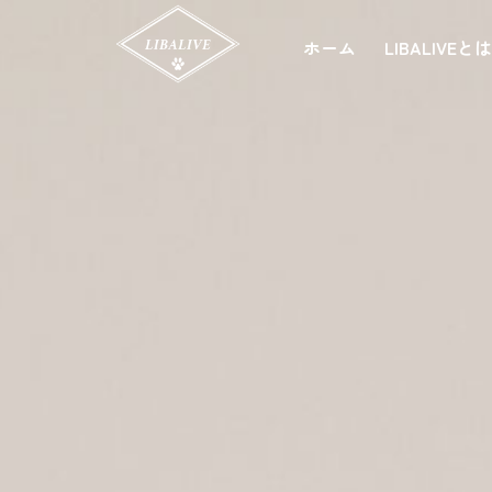
ホーム
LIBALIVEと