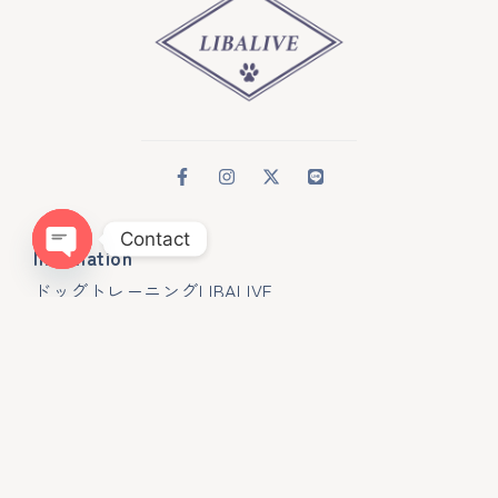
Contact
Infomation
Open chaty
ドッグトレーニングLIBALIVE
神奈川県鎌倉市寺分４１８−１
080ｰ4384−0051
libalive510@gmail.com
神奈川県・第一種動物取扱業
訓練 第２５０１２４