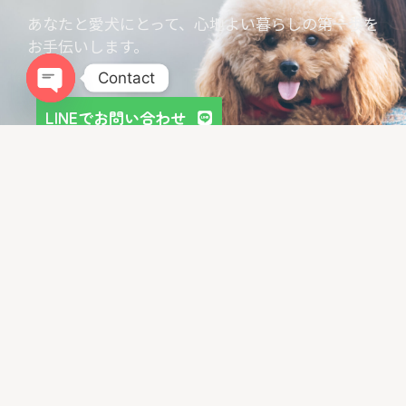
あなたと愛犬にとって、心地よい暮らしの第一歩を
お手伝いします。
Contact
Open chaty
LINEでお問い合わせ
お問い合わせフォーム
LIBALIVEをGoogleでチェック