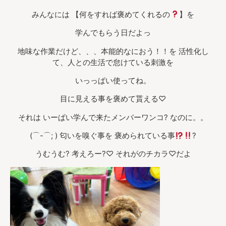
みんなには 【何をすれば褒めてくれるの
】を
学んでもらう日だよっ
地味な作業だけど、、、本能的なにおう！！を 活性化し
て、人との生活で怠けている刺激を
いっっぱい使ってね。
目に見える事を褒めて貰える♡
それは いーぱい学んで来たメンバーワンコ? なのに。。
(⌒-⌒; ) 匂いを嗅ぐ事を 褒められている事
?
うむうむ? 考えろー?♡ それがのチカラ♡だよ