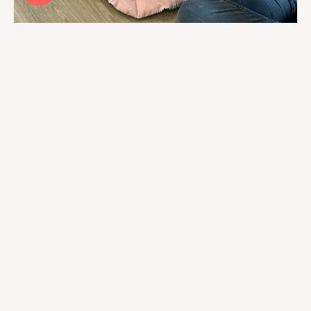
Open chaty
川越・所沢・ふじみ野市・三芳 練馬区 板橋区
さいたま市の しつけ 犬のお悩み ドッグトレーナー パ
ピー トレーニング 犬の保育園
リバライブ 《LIBALIVE》
吠え 噛み トイレ 問題行動 子犬
前の投稿
次の投稿