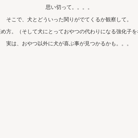
思い切って。。。。
そこで、犬とどういった関りがでてくるか観察して。
褒め方。（そして犬にとっておやつの代わりになる強化子を
実は、おやつ以外に犬が喜ぶ事が見つかるかも。。。
そして今おやつトレーニングをしているなら、
には10回に1回、20回に1回。その行動に価値をつけて考え
新しい覚えてもらいたいことには、回数多くあげますが、
たりあげなかったり、、、と変動比率強化 で、おもいき
と覚えてくれるし、やってくれるのがこのトレーニングスパ
写真はパーソナルなな(^^♪ おやつ大好きトレーニング好