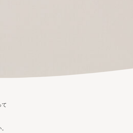
って
。
い。