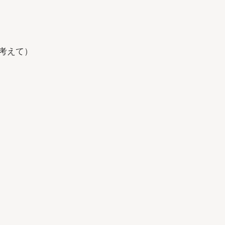
考えて）
てあげます。
ってやってみて。
ンなんです。
き