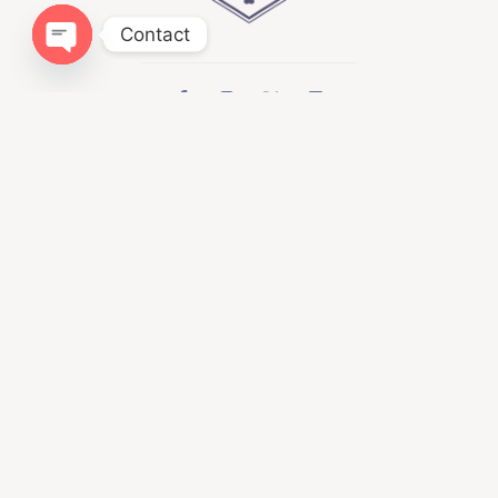
Contact
Open chaty
Infomation
ドッグトレーニングLIBALIVE
神奈川県鎌倉市寺分４１８−１
080ｰ4384−0051
libalive510@gmail.com
神奈川県・第一種動物取扱業
訓練 第２５０１２４
Menu
ホーム