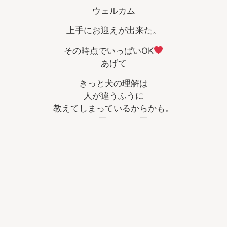
ウェルカム
上手にお迎えが出来た。
その時点でいっぱいOK
あげて
きっと犬の理解は
人が違うふうに
教えてしまっているからかも。
だから50回でも100回でも
最初の1回の成功を掴んでね
生まれながらに問題行動を持ち合わせては
いなかったですよね。
だから犬のせいではなく、人がそう誘導した結果が今の
ワンコの姿。