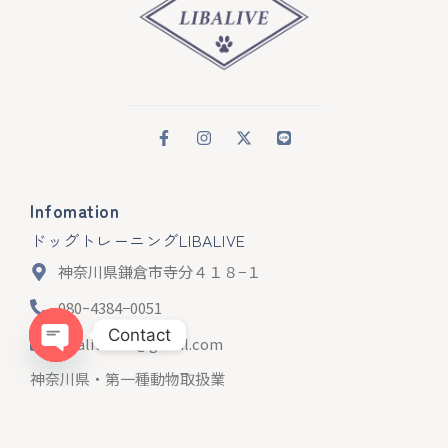
Infomation
ドッグトレーニングLIBALIVE
神奈川県鎌倉市寺分４１８−１
080ｰ4384−0051
Contact
libalive510@gmail.com
Open chaty
神奈川県・第一種動物取扱業
訓練 第２５０１２４