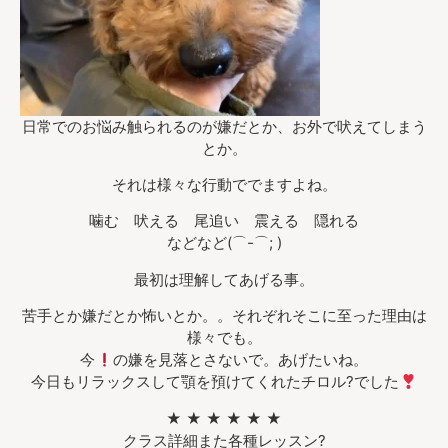
日常でのお悩み触られるのが嫌だとか、お外で吠えてしまう
とか。
それは様々な行動ででますよね。
噛む 吠える 尾追い 震える 隠れる
などなど(⌒-⌒; )
最初は理解してあげる事。
苦手とか嫌だとか怖いとか。。それぞれそこに至った理由は
様々でも。
今
の嫌を見落とさないで。あげたいね。
今日もリラックスして顎を預けてくれたチロル?でした
★ ★ ★ ★ ★ ★
クラス詳細また各種レッスン?