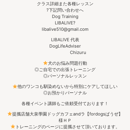
クラス詳細また各種レッスン
?下記問い合わせへ
Dog Training
LIBALIVE?
libalive510@gmail.com
LIBALIVE 代表
DogLifeAdviser
Chizuru
犬のお悩み問題行動
◎ご自宅での出張トレーニング
◎パーソナルレッスン
他のワンコも馴染めないから特別にケアしてほしい
◎お預かりパーソナル
各種イベント講師もご依頼受付ております！
提攜店舗大泉學園ドッグカフェandラ【fordogsぱうぜ】
様ＨＰ
トレーニングのページに提攜させて頂いております。