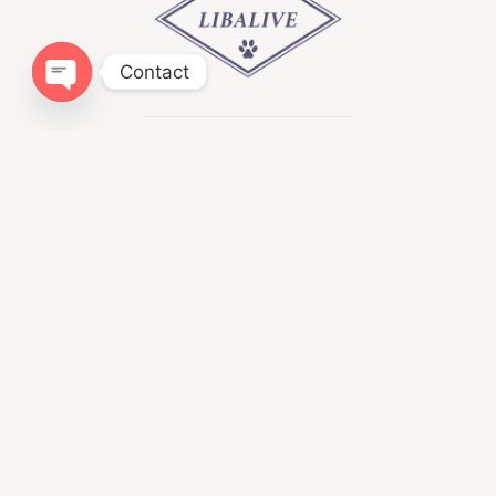
Contact
Open chaty
Infomation
ドッグトレーニングLIBALIVE
神奈川県鎌倉市寺分４１８−１
080ｰ4384−0051
libalive510@gmail.com
神奈川県・第一種動物取扱業
訓練 第２５０１２４