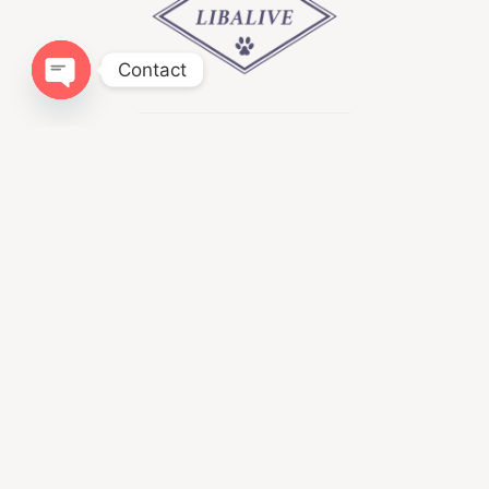
Contact
Open chaty
Infomation
ドッグトレーニングLIBALIVE
神奈川県鎌倉市寺分４１８−１
080ｰ4384−0051
libalive510@gmail.com
神奈川県・第一種動物取扱業
訓練 第２５０１２４